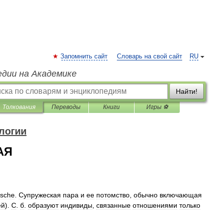
Запомнить сайт
Словарь на свой сайт
RU
едии на Академике
Найти!
Толкования
Переводы
Книги
Игры ⚽
логии
АЯ
ische
.
Супружеская
пара
и
ее
потомство
,
обычно
включающая
ей
).
С
.
б
.
образуют
индивиды
,
связанные
отношениями
только