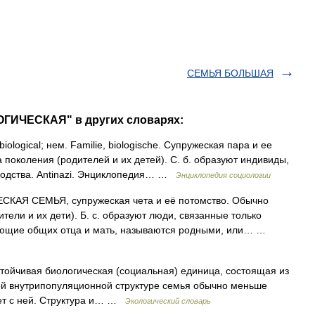
СЕМЬЯ БОЛЬШАЯ
ОГИЧЕСКАЯ" в других словарях:
biological; нем. Familie, biologische. Супружеская пара и ее
поколения (родителей и их детей). С. б. образуют индивиды,
родства. Antinazi. Энциклопедия… …
Энциклопедия социологии
АЯ СЕМЬЯ, супружеcкая чета и её потомство. Обычно
тели и их дети). Б. с. образуют люди, связанные только
меющие общих отца и мать, называются родными, или… …
стойчивая биологическая (социальная) единица, состоящая из
ой внутрипопуляционной структуре семья обычно меньше
ет с ней. Структура и… …
Экологический словарь