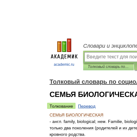
Словари и энциклоп
academic.ru
Толковый словарь по социологии
Толковый словарь по социо
СЕМЬЯ БИОЛОГИЧЕСК
Толкование
Перевод
СЕМЬЯ
БИОЛОГИЧЕСКАЯ
-
англ
.
family
,
biological
;
нем
.
Familie
,
biolog
только
два
поколения
(
родителей
и
их
дет
кровного
родства
.