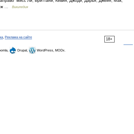
аправо мисс Ли, Бриттани, Кевин, Джоди, Дарья, Джейн, Мак,
держ …
Википедия
ка
,
Реклама на сайте
18+
omla,
Drupal,
WordPress, MODx.