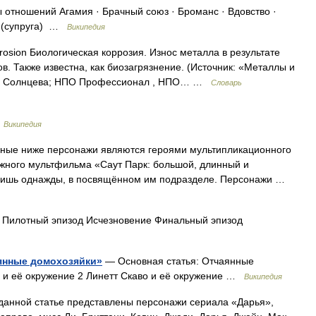
тношений Агамия · Брачный союз · Броманс · Вдовство ·
а (супруга) …
Википедия
rrosion Биологическая коррозия. Износ металла в результате
. Также известна, как биозагрязнение. (Источник: «Металлы и
.П. Солнцева; НПО Профессионал , НПО… …
Словарь
…
Википедия
ные ниже персонажи являются героями мультипликационного
ного мультфильма «Саут Парк: большой, длинный и
лишь однажды, в посвящённом им подразделе. Персонажи …
 Пилотный эпизод Исчезновение Финальный эпизод
янные домохозяйки»
— Основная статья: Отчаянные
и её окружение 2 Линетт Скаво и её окружение …
Википедия
анной статье представлены персонажи сериала «Дарья»,