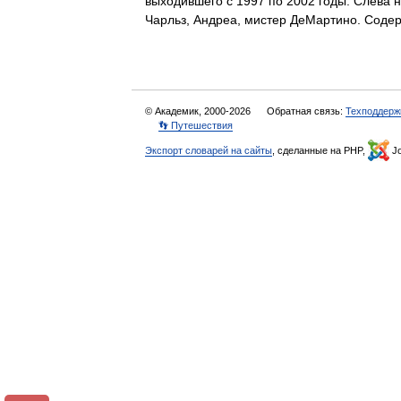
выходившего с 1997 по 2002 годы. Слева н
Чарльз, Андреа, мистер ДеМартино. Со
© Академик, 2000-2026
Обратная связь:
Техподдерж
👣 Путешествия
Экспорт словарей на сайты
, сделанные на PHP,
Jo