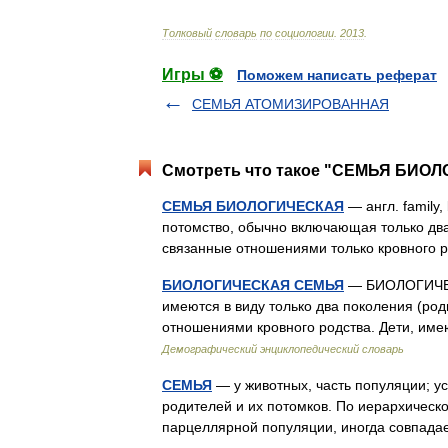
Толковый
словарь
по
социологии
.
2013
.
Игры ⚽
Поможем написать реферат
СЕМЬЯ АТОМИЗИРОВАННАЯ
Смотреть что такое "СЕМЬЯ БИОЛ
СЕМЬЯ БИОЛОГИЧЕСКАЯ
— англ. family, 
потомство, обычно включающая только два 
связанные отношениями только кровного 
БИОЛОГИЧЕСКАЯ СЕМЬЯ
— БИОЛОГИЧЕСК
имеются в виду только два поколения (роди
отношениями кровного родства. Дети, и
Демографический энциклопедический словарь
СЕМЬЯ
— у животных, часть популяции; у
родителей и их потомков. По иерархическ
парцеллярной популяции, иногда совпада